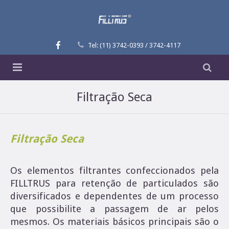
Tel: (11) 3742-0393 / 3742-4117
Filltrus
Filtração Seca
Aplicações
História
Filtração Seca
Produtos e Serviços
Alfa Ômega
Contato
Filtração Líquida
Os elementos filtrantes confeccionados pela
FILLTRUS para retenção de particulados são
Filtração Seca
Filtro Bag – Elementos
diversificados e dependentes de um processo
que possibilite a passagem de ar pelos
Filtro Bag – Carcaças
Elemento Filtrante Tipo Bolsa
mesmos. Os materiais básicos principais são o