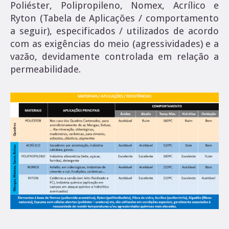
Filtro Bag – Tabelas Técnicas
Elemento Filtrante Tipo Manga
Poliéster, Polipropileno, Nomex, Acrílico e
Ryton (Tabela de Aplicações / comportamento
Filtro Cartucho – Elementos
Elemento Filtrante Tipo Manta
a seguir), especificados / utilizados de acordo
com as exigências do meio (agressividades) e a
Filtro Cartucho – Carcaças
Elementos Filtrantes Tipo Saco Coletor
vazão, devidamente controlada em relação a
permeabilidade.
Elemento Filtrante em Quadro Cartonado ou Metálico
Elemento Filtrante em Placas PE/PU